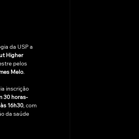
ogia da USP a 
ut Higher 
stre pelos 
omes Melo
.
a inscrição 
m 30 horas-
 às 16h30
, com 
ão da saúde 