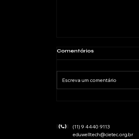
Comentários
Escreva um comentário
BRASA XVIII: liderança
negra, governança
universitária e bem viver
estudantil
(11) 9 4440 9113
eduwelltech@cietec.org.br