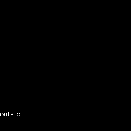
WellTech e UFBA
ticipam do BRASA
II com debate sobre
vação psicossocial,
ontato
de mental estudantil
overnança