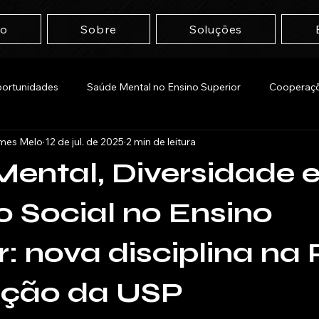
io
Sobre
Soluções
portunidades
Saúde Mental no Ensino Superior
Cooperaçõ
omes Melo
12 de jul. de 2025
2 min de leitura
ental, Diversidade 
o Social no Ensino
r: nova disciplina na 
ção da USP