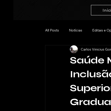
Iníc
All Posts
Notícias
Editais e O
Carlos Vinicius G
Entrevistas
Saúde M
Inclusã
Superio
Gradua