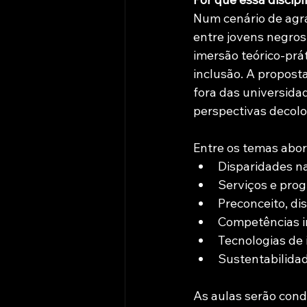
Num cenário de agr
entre jovens negros
imersão teórico-prát
inclusão. A proposta
fora das universidad
perspectivas decolo
Entre os temas abo
Disparidades n
Serviços e prog
Preconceito, di
Competências in
Tecnologias de
Sustentabilidad
As aulas serão condu