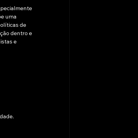
specialmente 
õe uma 
líticas de 
nção dentro e 
istas e 
idade.