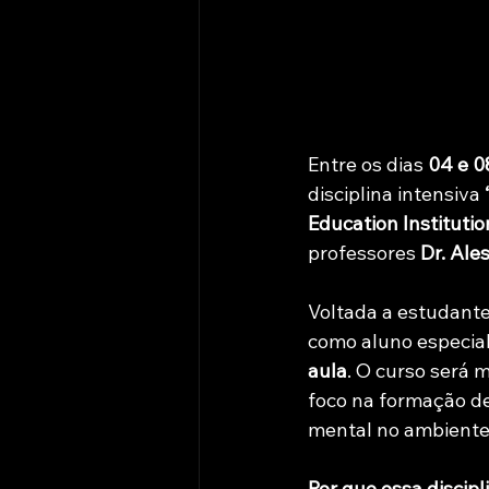
Entre os dias 
04 e 0
disciplina intensiva 
Education Institutio
professores 
Dr. Ale
Voltada a estudante
como aluno especial 
aula
. O curso será m
foco na formação de
mental no ambiente 
Por que essa discip