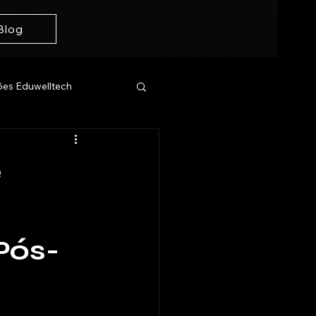
Blog
es Eduwelltech
e
Pós-