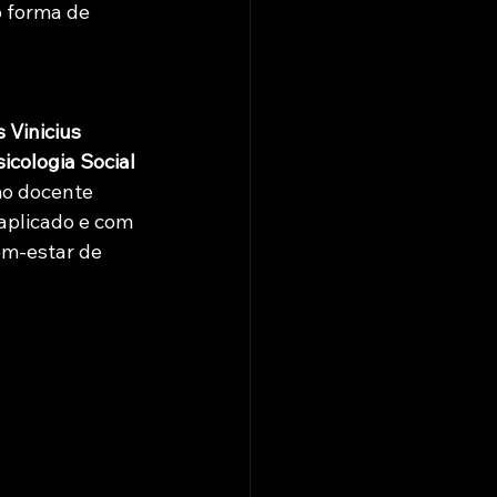
 forma de 
s Vinicius 
cologia Social 
o docente 
plicado e com 
em-estar de 