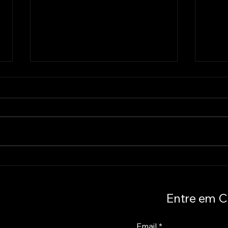
Psicologia Social,
Edu
inteligência artificial e
par
democracia: uma
XVI
agenda para pensar
ino
Entre em C
tecnologia com
saú
responsabilidade
e g
Email
*