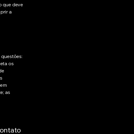
ao que deve
prir a
s questões:
leta os
de
as
dem
e; as
.
ontato