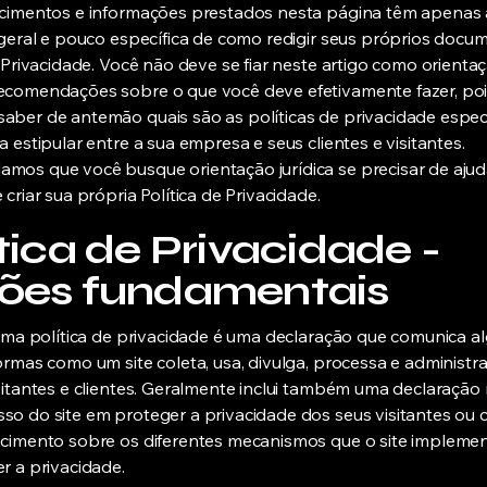
ecimentos e informações prestados nesta página têm apenas 
 geral e pouco específica de como redigir seus próprios docu
e Privacidade. Você não deve se fiar neste artigo como orientaç
ecomendações sobre o que você deve efetivamente fazer, po
ber de antemão quais são as políticas de privacidade especí
a estipular entre a sua empresa e seus clientes e visitantes.
os que você busque orientação jurídica se precisar de ajud
criar sua própria Política de Privacidade.
tica de Privacidade -
ões fundamentais
 uma política de privacidade é uma declaração que comunica 
ormas como um site coleta, usa, divulga, processa e administr
sitantes e clientes. Geralmente inclui também uma declaração 
o do site em proteger a privacidade dos seus visitantes ou cl
cimento sobre os diferentes mecanismos que o site implemen
r a privacidade.