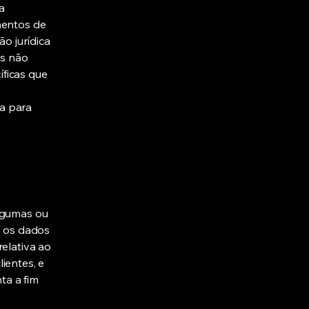
a
mentos de
ão jurídica
is não
ficas que
a para
algumas ou
a os dados
relativa ao
ientes, e
ta a fim