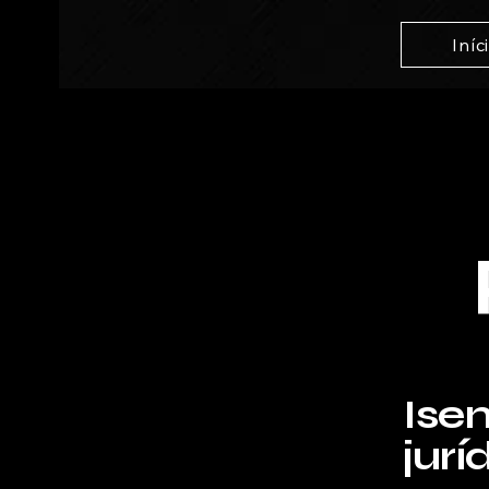
Iníc
Ise
jurí