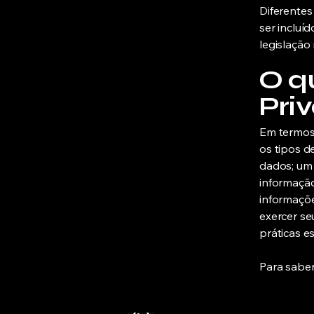
Diferentes
ser incluí
legislação
O qu
Pri
Em termos 
os tipos d
dados; um 
informação
informaçõe
exercer se
práticas e
Para saber