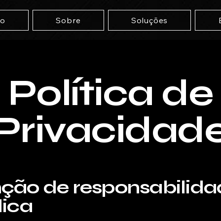
io
Sobre
Soluções
Política de
Privacidad
nção de responsabilid
dica