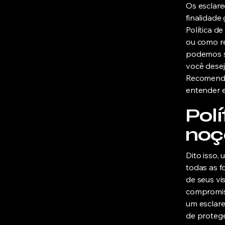
Os esclar
finalidade
Política d
ou como r
podemos sa
você desej
Recomendam
entender e 
Polí
noç
Dito isso,
todas as f
de seus vi
compromiss
um esclare
de protege