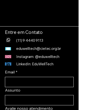
Entre em Contato
(11) 9 4440 9113
eduwelltech@cietec.org.br
Instagram: @eduwelltech
LinkedIn:
EduWellTech
Email
*
Assunto
Avalie nosso atendimento