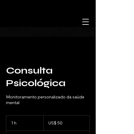
Consulta
Psicológica
Monitoramento personalizado da saúde
mental
50
Dólares
1 h
1
US$ 50
americanos